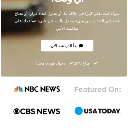
سواء كنت تفكر كثيرًا في علاقة ما، أو تحاول اتخاذ قرار، أو تحتاج
فقط إلى التخلص من شيء يشغل بالك، فإن «آبي» تساعدك على
مناقشة الأمر.
ابدأ الدردشة الآن
متاح 24/7
دخول فوري مجاناً