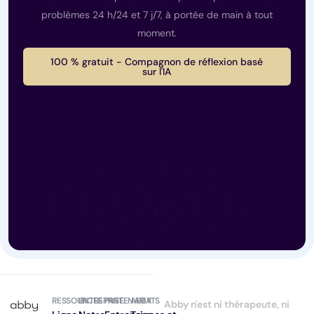
problèmes 24 h/24 et 7 j/7, à portée de main à tout
moment.
100 % gratuit - Compagnon de réflexion basé
sur l'IA
RESSOURCES
ENTREPRISE
PARTENARIATS
ABBY
Abby n'est ni thérapeute, ni