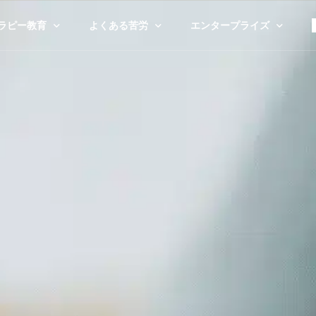
ラピー教育
よくある苦労
エンタープライズ
ラピーの種類
ストレス
コーポレート＆エンタープ
ラピストを探す
人間関係
学校・大学
事
家族
セラピスト・クリニック
00% 無料のツール
人生の転機
政府のプログラム
バーンアウト
非営利団体
悲嘆と喪失
スポーツプログラム
子育て
全てを見る