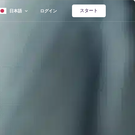
スタート
日本語
ログイン
ライズ
English
Español
हिंदी
Deutsch
中文 (简体)
Français
العربية‏