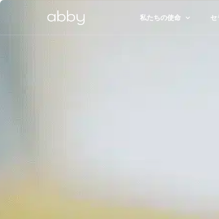
私たちの使命
セ
ストーリー
セ
アビーのアプローチ
セ
倫理・安全委員会
記
調査・研究
1
研究ハブ