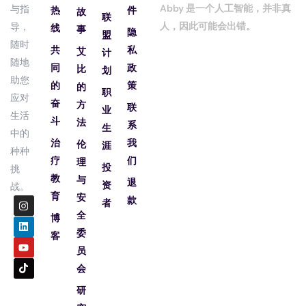
Abby 是一个人工智能，并非真
与指
热
件
故
联
人，因此可能会出错。
导，
线
事
隐
盟
随时
共
私
艾
计
随地
同
政
比
划
助您
的
策
的
职
应对
奋
方
联
业
生活
斗
法
系
生
中的
治
我
伦
涯
种种
疗
们
理
投
挑
教
与
退
资
战。
育
安
款
者
全
博
委
客
员
会
研