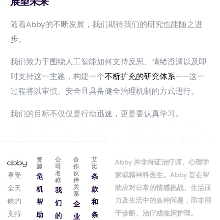
展望未来
随着Abby的不断发展，我们期待我们的研究也能随之进
步。
我们致力于围绕人工智能如何支持反思、情绪澄清以及即
时支持这一主题，构建一个
不断扩充的研究体系
——这一
过程将以审慎、安全且具备健全治理机制的方式进行。
我们的目标不仅仅是行动迅速，更是要认真学习。
资
公
合
艾
Abby 并非持证治疗师、心理学
源
司
作
比
名
伙
家或精神科医生。Abby 旨在帮
享受
危
条
称
伴
关
助应对日常的情感挑战、生活压
全天
机
款
我
系
力及生活中的各种问题，而非用
候的
帮
和
们
企
于诊断、治疗或临床护理。
支持
助
条
的
业