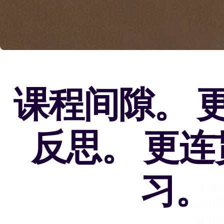
课程间隙。 
反思。 更连
习。