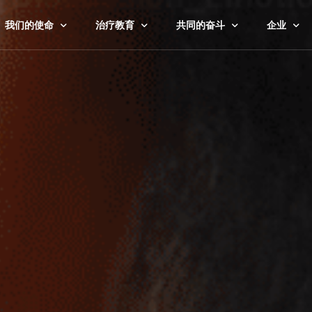
我们的使命
治疗教育
共同的奋斗
企业
我们的故事
治疗类型
压力
公司与企
艾比的方法
寻找心理治疗师
人际关系
学校和大
伦理与安全委员会
文章
家庭
治疗师与
研究与调查
100% 免费工具
人生转折
政府项目
研究中心
职业倦怠
非营利组
悲伤与失落
体育项目
育儿
查看全部