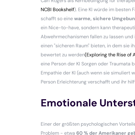
Carl Rogers als Kernbedingung für therape
NCBI Bookshelf
). Eine KI würde im besten F
schafft so eine
warme, sichere Umgebung,
ein Nice-to-have, sondern kann therapeutis
Abwehrmechanismen fallen zu lassen und ih
einen "sicheren Raum" bieten, in dem sie 
bewertet zu werden
(Exploring the Rise of
eine Person der KI Sorgen oder Traumata b
Empathie der KI (auch wenn sie simuliert 
Person Erleichterung verschafft und ihr hil
Emotionale Unters
Einer der größten psychologischen Vorteile
Problem - etwa
60 % der Amerikaner gebe