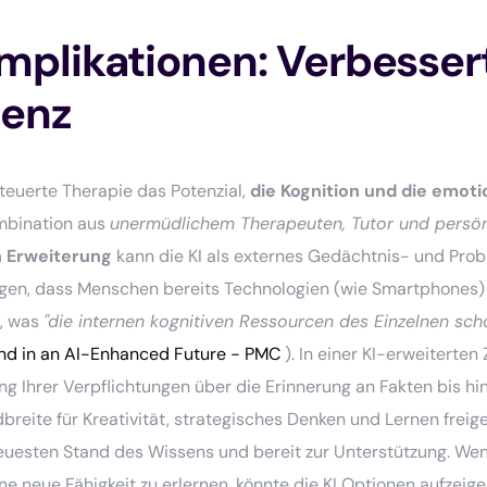
mplikationen: Verbesser
ienz
teuerte Therapie das Potenzial,
die Kognition und die emot
Kombination aus
unermüdlichem Therapeuten, Tutor und persö
n Erweiterung
kann die KI als externes Gedächtnis- und Pro
igen, dass Menschen bereits Technologien (wie Smartphones) 
n, was
"die internen kognitiven Ressourcen des Einzelnen sch
and in an AI-Enhanced Future - PMC
). In einer KI-erweiterten
ng Ihrer Verpflichtungen über die Erinnerung an Fakten bis hi
eite für Kreativität, strategisches Denken und Lernen freig
uesten Stand des Wissens und bereit zur Unterstützung. Wen
ne neue Fähigkeit zu erlernen, könnte die KI Optionen aufzeig