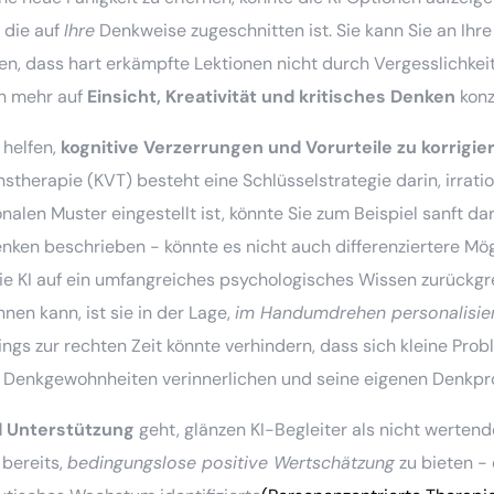
 die auf
Ihre
Denkweise zugeschnitten ist. Sie kann Sie an Ihre
len, dass hart erkämpfte Lektionen nicht durch Vergesslichke
ch mehr auf
Einsicht, Kreativität und kritisches Denken
konz
 helfen,
kognitive Verzerrungen und Vorurteile zu korrigie
enstherapie (KVT) besteht eine Schlüsselstrategie darin, irra
onalen Muster eingestellt ist, könnte Sie zum Beispiel sanft da
ken beschrieben - könnte es nicht auch differenziertere Mög
e KI auf ein umfangreiches psychologisches Wissen zurückgr
nen kann, ist sie in der Lage,
im Handumdrehen personalisier
gs zur rechten Zeit könnte verhindern, dass sich kleine Prob
e Denkgewohnheiten verinnerlichen und seine eigenen Denkpr
d Unterstützung
geht, glänzen KI-Begleiter als nicht werten
 bereits,
bedingungslose positive Wertschätzung
zu bieten - 