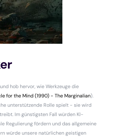
ker
 und hob hervor, wie Werkzeuge die
e for the Mind (1990) - The Marginalian
).
che unterstützende Rolle spielt - sie wird
reibt. Im günstigsten Fall würden KI-
le Regulierung fördern und das allgemeine
ern würde unsere natürlichen geistigen