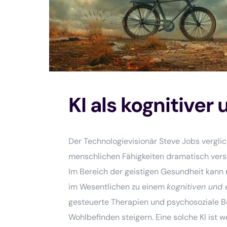
KI als kognitiver
Der Technologievisionär Steve Jobs vergli
menschlichen Fähigkeiten dramatisch vers
Im Bereich der geistigen Gesundheit kann ma
im Wesentlichen zu einem
kognitiven und
gesteuerte Therapien und psychosoziale Be
Wohlbefinden steigern. Eine solche KI ist 