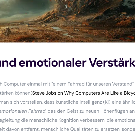
 und emotionaler Verstär
ch Computer einmal mit "einem Fahrrad für unseren Verstand"
tärken können
(Steve Jobs on Why Computers Are Like a Bicycl
n sich vorstellen, dass künstliche Intelligenz (KI) eine ähnli
 emotionalen Fahrrad
, das den Geist zu neuen Höhenflügen ant
gleitung die menschliche Kognition verbessern, die emotiona
weit davon entfernt, menschliche Qualitäten zu ersetzen, sond