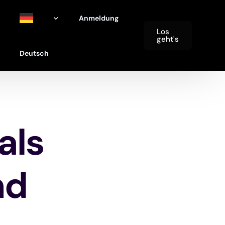
Anmeldung
Los
geht's
Deutsch
nehmen
versitäten
English
iniken
ramme
Español
als
rganisationen
हिंदी
e
中文 (简体)
nd
Français
العربية‏
日本語