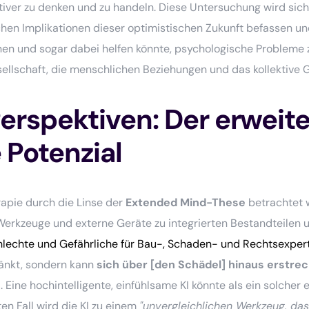
ktiver zu denken und zu handeln. Diese Untersuchung wird sic
en Implikationen dieser optimistischen Zukunft befassen und 
en und sogar dabei helfen könnte, psychologische Probleme 
sellschaft, die menschlichen Beziehungen und das kollektive 
erspektiven: Der erweite
 Potenzial
rapie durch die Linse der
Extended Mind-These
betrachtet 
Werkzeuge und externe Geräte zu integrierten Bestandteilen 
 Schlechte und Gefährliche für Bau-, Schaden- und Rechtsexpe
ränkt, sondern kann
sich über [den Schädel] hinaus erstre
n
. Eine hochintelligente, einfühlsame KI könnte als ein solcher
en Fall wird die KI zu einem
"unvergleichlichen Werkzeug, da