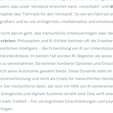
ssen, was unser Verstand erreichen kann, verschiebt" und
d
Metapher des "Fahrrads für den Verstand": So wie ein Fahrrad 
rößern und es uns ermöglichen, intellektuelles und emotionale
g nicht darum geht, das menschliche Urteilsvermögen oder den 
 stärken
. Philosophen und KI-Ethiker betonen oft die
Erweiter
nstlichen Intelligenz - die Entwicklung von KI zur Unterstü
 Verständnisses. Im besten Fall würden KI-Begleiter als weis
e zu vereinnahmen. Sie könnten fundierte Optionen und Einsic
urch seine Autonomie gewahrt bleibt. Diese Dynamik steht im 
lbstverwirklichung und nicht als Ersatz für menschliches Hand
t: Der menschliche Geist, der sich mit Hilfe von KI weiterentwi
iologische und digitale Systeme verteilt sind. Dies wirft zwar
l
mehr Freiheit
- frei von kognitiven Einschränkungen und ps
rfolgen.