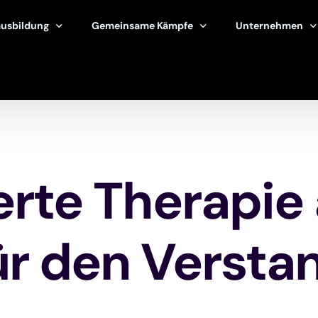
ausbildung
Gemeinsame Kämpfe
Unternehmen
 Therapie
Stress
Firmen & Unter
rapeuten finden
Beziehungen
Schulen und Uni
it
Familie
Therapeuten & Kl
tenlose Tools
Lebensübergänge
Staatliche Prog
rte Therapie 
Burnout
Gemeinnützige O
Kummer und Verlust
Sportprogramm
ür den Versta
Kindererziehung
Alle anzeigen