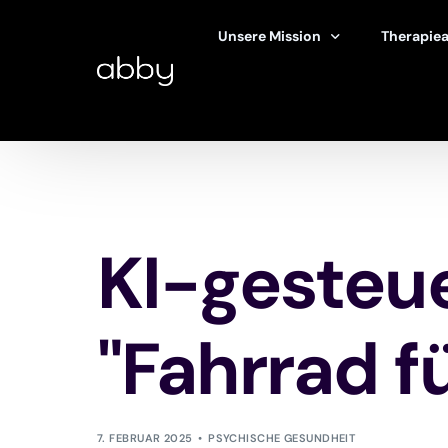
Unsere Mission
Therapie
Unsere Geschichte
Arten der
Abbys Ansatz
Einen The
Ausschuss für Ethik und Sicherhe
Artikel
Forschung und Studien
100 % kos
KI-gesteue
Forschungszentrum
"Fahrrad f
7. FEBRUAR 2025
PSYCHISCHE GESUNDHEIT