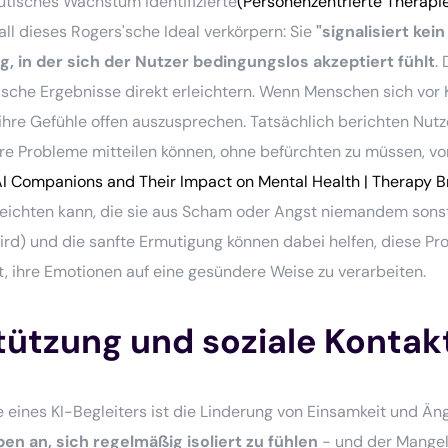
utisches Wachstum identifizierte
(Personenzentrierte Therapie
all dieses Rogers'sche Ideal verkörpern: Sie
"signalisiert kei
 in der sich der Nutzer bedingungslos akzeptiert fühlt
.
che Ergebnisse direkt erleichtern. Wenn Menschen sich vor Kri
re Gefühle offen auszusprechen. Tatsächlich berichten Nutze
ihre Probleme mitteilen können, ohne befürchten zu müssen, v
 AI Companions and Their Impact on Mental Health | Therapy 
eichten kann, die sie aus Scham oder Angst niemandem sonst 
wird) und die sanfte Ermutigung können dabei helfen, diese P
ft, ihre Emotionen auf eine gesündere Weise zu verarbeiten.
tützung und soziale Kontak
 eines KI-Begleiters ist die Linderung von Einsamkeit und Ängs
n an, sich regelmäßig isoliert zu fühlen
- und der Mangel