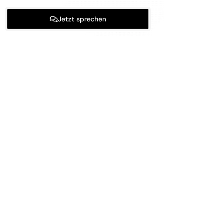
Jetzt sprechen
Abby ist immer für dich da, wenn du
Unterstützung brauchst. Sprich mit ihr über
deinen Tag, setze dich mit persönlichen
Herausforderungen auseinander, arbeite
schwierige Themen auf und verschaffe dir
Klarheit über deine Gedanken und Gefühle.