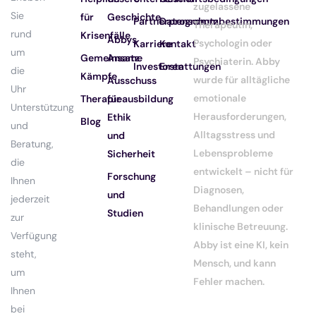
zugelassene
Sie
für
Geschichte
Partnerprogramm
Datenschutzbestimmungen
Therapeutin,
rund
Krisenfälle
Abbys
Psychologin oder
Karriere
Kontakt
um
Gemeinsame
Ansatz
Psychiaterin. Abby
Investoren
Erstattungen
die
Kämpfe
wurde für alltägliche
Ausschuss
Uhr
emotionale
Therapieausbildung
für
Unterstützung
Herausforderungen,
Ethik
Blog
und
Alltagsstress und
und
Beratung,
Lebensprobleme
Sicherheit
die
entwickelt – nicht für
Forschung
Ihnen
Diagnosen,
und
jederzeit
Behandlungen oder
Studien
zur
klinische Betreuung.
Verfügung
Abby ist eine KI, kein
steht,
Mensch, und kann
um
Fehler machen.
Ihnen
bei