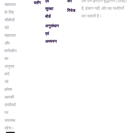
एबी एक कृत्रिम बुद्धिमत्ता (एआई)
एवं
करें
ब्लॉग
सहायता
है, इंसान नहीं, और वह गलतियाँ
सुरक्षा
रिफंड
के लिए
कर सकती है।
बोर्ड
चौबीसों
अनुसंधान
घंटे
एवं
सहायता
अध्ययन
और
मार्गदर्शन
का
अनुभव
करें,
जो
हमेशा
आपकी
उंगलियों
पर
उपलब्ध
रहेगा।