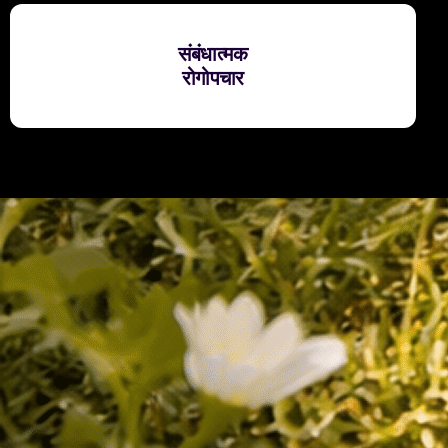
संबंधात्मक
रोगोपचार