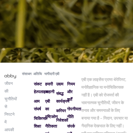
संसाधन
अतिथि
भागीदारी
एबी
एबी एक लाइसेंस प्राप्त थेरेपिस्ट,
जीवन
संकट
हमारी
उद्यम
नियम
मनोवैज्ञानिक या मनोचिकित्सक
की
हेल्पलाइन
कहानी
और
संबद्ध
नहीं है। एबी को रोजमर्रा की
चुनौतियों
शर्तें
आम
एबी
कार्यक्रम
भावनात्मक चुनौतियों, जीवन के
से
संघर्ष
का
गोपनीयता
तनाव और समस्याओं के लिए
करियर
निपटने
दृष्टिकोण
नीति
बनाया गया है - निदान, उपचार या
चिकित्सा
निवेशकों
में
नैदानिक ​​देखभाल के लिए नहीं।
शिक्षा
नैतिकता
संपर्क
आपकी