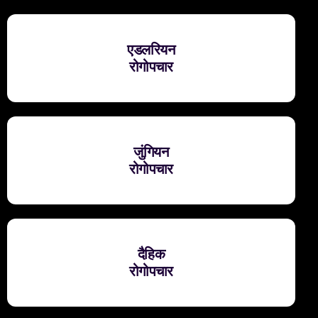
एडलरियन
रोगोपचार
जुंगियन
रोगोपचार
दैहिक
रोगोपचार