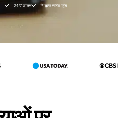
24/7 उपलब्ध
निःशुल्क त्वरित पहुँच
्याओं पर