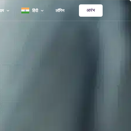
आरंभ
्यम
हिंदी
लॉगिन
र्पोरेट और उद्यम
English
कूल और विश्वविद्यालय
Español
कित्सक एवं क्लिनिक
Deutsch
कारी कार्यक्रम
中文 (简体)
र-लाभकारी संस्थाओं
Français
ल कार्यक्रम
العربية‏
日本語