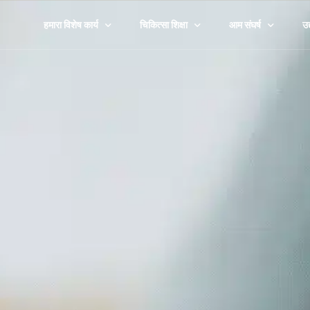
हमारा विशेष कार्य
चिकित्सा शिक्षा
आम संघर्ष
उद
हमारी कहानी
चिकित्सा के प्रकार
तनाव
कॉ
एबी का दृष्टिकोण
एक थेरेपिस्ट खोजें
रिश्ते
स्
नैतिकता एवं सुरक्षा बोर्ड
सामग्री
परिवार
चि
अनुसंधान एवं अध्ययन
100% मुफ़्त उपकरण
जीवन संक्रमण
सर
अनुसंधान केंद्र
खराब हुए
गै
दुःख और हानि
खे
पालन-पोषण
सभी देखें