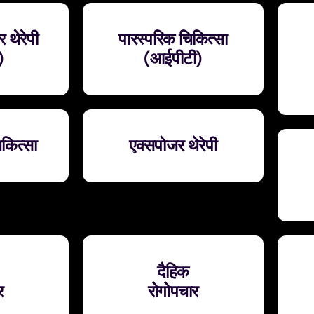
ार थेरेपी
पारस्परिक चिकित्सा
)
(आईपीटी)
कित्सा
एक्सपोजर थेरेपी
दैहिक
र
रोगोपचार