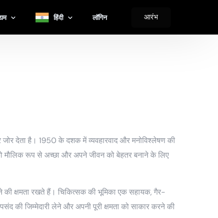
आरंभ
्यम
हिंदी
लॉगिन
र्पोरेट और उद्यम
English
कूल और विश्वविद्यालय
Español
कित्सक एवं क्लिनिक
Deutsch
कारी कार्यक्रम
中文 (简体)
र-लाभकारी संस्थाओं
Français
ा पर जोर देता है। 1950 के दशक में व्यवहारवाद और मनोविश्लेषण की
ल कार्यक्रम
العربية‏
ों को मौलिक रूप से अच्छा और अपने जीवन को बेहतर बनाने के लिए
日本語
ने की क्षमता रखते हैं। चिकित्सक की भूमिका एक सहायक, गैर-
पसंद की जिम्मेदारी लेने और अपनी पूरी क्षमता को साकार करने की