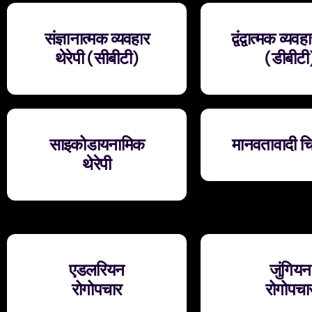
संज्ञानात्मक व्यवहार
द्वंद्वात्मक व्यवह
थेरेपी (सीबीटी)
(डीबीटी
साइकोडायनामिक
मानवतावादी चि
थेरेपी
एडलरियन
जुंगियन
रोगोपचार
रोगोपचा