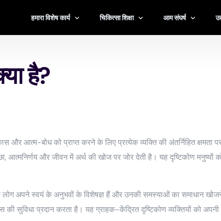
हमारा विशेष कार्य
चिकित्सा शिक्षा
आम संघर्ष
उद
हमारी कहानी
चिकित्सा के प्रकार
तनाव
कॉ
्या है?
एबी का दृष्टिकोण
एक थेरेपिस्ट खोजें
रिश्ते
स्
नैतिकता एवं सुरक्षा बोर्ड
सामग्री
परिवार
चि
अनुसंधान एवं अध्ययन
100% मुफ़्त उपकरण
जीवन संक्रमण
सर
अनुसंधान केंद्र
खराब हुए
गै
िकास और आत्म-बोध को प्राप्त करने के लिए प्रत्येक व्यक्ति की अंतर्निहित क्षमत
दुःख और हानि
खे
च्छा, आत्मनिर्णय और जीवन में अर्थ की खोज पर जोर देती है। यह दृष्टिकोण मनुष्य
पालन-पोषण
सभी देखें
ि लोग अपने स्वयं के अनुभवों के विशेषज्ञ हैं और उनकी समस्याओं का समाधान खोज
 की सुविधा प्रदान करता है। यह ग्राहक-केंद्रित दृष्टिकोण व्यक्तियों को अपनी 