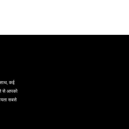
े साथ, कई
नने से आपको
हायता सबसे