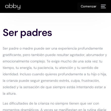
Comenzar
Ser padres
Ser padre o madre puede ser una experiencia profundamente
gratificante, pero también puede resultar agotador, abrumador y
emocionalmente complejo. Te exige mucho de una sola vez: tu
tiempo, tu energía, tu paciencia, tu atención y tu sentido de
identidad. Incluso cuando quieres profundamente a tu hijo o hija,
la crianza puede seguir generando estrés, culpa, frustración,
soledad y la sensación de que siempre estás intentando estar a
la altura.
Las dificultades de la crianza no siempre tienen que ver con
momentos dramáticos. A veces se manifiestan en la rutina diaria: