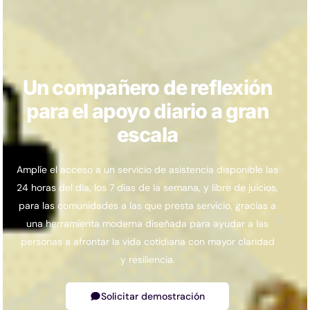
Un compañero de reflexión
para el apoyo diario a gran
escala
Amplíe el acceso a un servicio de asistencia disponible las
24 horas del día, los 7 días de la semana, y libre de juicios,
para las comunidades a las que presta servicio, gracias a
una herramienta moderna diseñada para ayudar a las
personas a afrontar la vida cotidiana con mayor claridad
y resiliencia.
Solicitar demostración