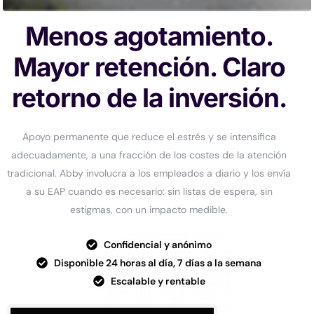
Menos agotamiento.
Mayor retención. Claro
retorno de la inversión.
Apoyo permanente que reduce el estrés y se intensifica
adecuadamente, a una fracción de los costes de la atención
tradicional. Abby involucra a los empleados a diario y los envía
a su EAP cuando es necesario: sin listas de espera, sin
estigmas, con un impacto medible.
Confidencial y anónimo
Disponible 24 horas al día, 7 días a la semana
Escalable y rentable