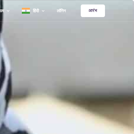
आरंभ
्यम
हिंदी
लॉगिन
र्पोरेट और उद्यम
English
कूल और विश्वविद्यालय
Español
कित्सक एवं क्लिनिक
Deutsch
कारी कार्यक्रम
中文 (简体)
र-लाभकारी संस्थाओं
Français
ल कार्यक्रम
العربية‏
日本語