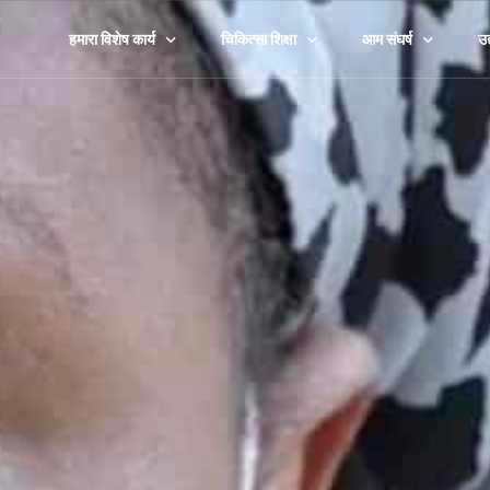
हमारा विशेष कार्य
चिकित्सा शिक्षा
आम संघर्ष
उद
हमारी कहानी
चिकित्सा के प्रकार
तनाव
कॉ
एबी का दृष्टिकोण
एक थेरेपिस्ट खोजें
रिश्ते
स्
नैतिकता एवं सुरक्षा बोर्ड
सामग्री
परिवार
चि
अनुसंधान एवं अध्ययन
100% मुफ़्त उपकरण
जीवन संक्रमण
सर
अनुसंधान केंद्र
खराब हुए
गै
दुःख और हानि
खे
पालन-पोषण
सभी देखें