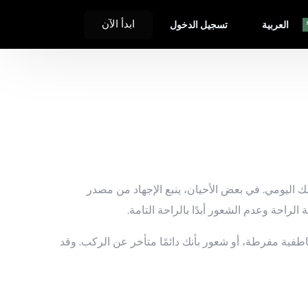
ابدأ الآن
العربية‏
تسجيل الدخول
English
Español
हिंदी
Deutsch
 اليومي. في بعض الأحيان، ينبع الإجهاد من مصدر
中文 (简体)
لراحة وعدم الشعور أبدًا بالراحة التامة.
Français
日本語
اطفية مفرطة، أو شعور بأنك دائمًا متأخر عن الركب. وقد