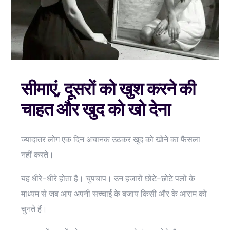
सीमाएं, दूसरों को खुश करने की
चाहत और खुद को खो देना
ज्यादातर लोग एक दिन अचानक उठकर खुद को खोने का फैसला
नहीं करते।
यह धीरे-धीरे होता है। चुपचाप। उन हजारों छोटे-छोटे पलों के
माध्यम से जब आप अपनी सच्चाई के बजाय किसी और के आराम को
चुनते हैं।