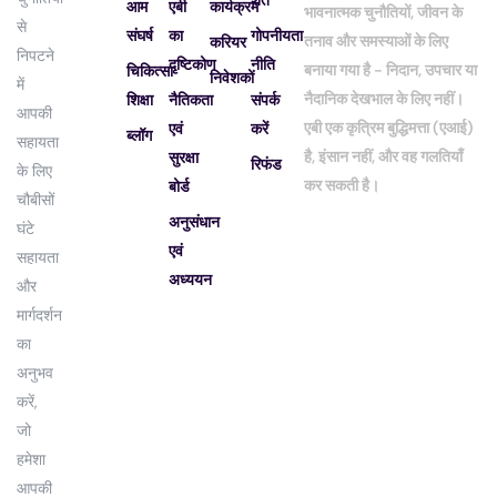
आम
एबी
कार्यक्रम
भावनात्मक चुनौतियों, जीवन के
से
संघर्ष
का
गोपनीयता
तनाव और समस्याओं के लिए
करियर
निपटने
दृष्टिकोण
नीति
बनाया गया है - निदान, उपचार या
चिकित्सा
निवेशकों
में
नैदानिक ​​देखभाल के लिए नहीं।
शिक्षा
नैतिकता
संपर्क
आपकी
एबी एक कृत्रिम बुद्धिमत्ता (एआई)
एवं
करें
ब्लॉग
सहायता
है, इंसान नहीं, और वह गलतियाँ
सुरक्षा
रिफंड
के लिए
कर सकती है।
बोर्ड
चौबीसों
अनुसंधान
घंटे
एवं
सहायता
अध्ययन
और
मार्गदर्शन
का
अनुभव
करें,
जो
हमेशा
आपकी