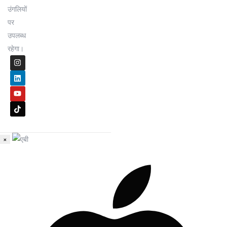
उंगलियों
पर
उपलब्ध
रहेगा।
×