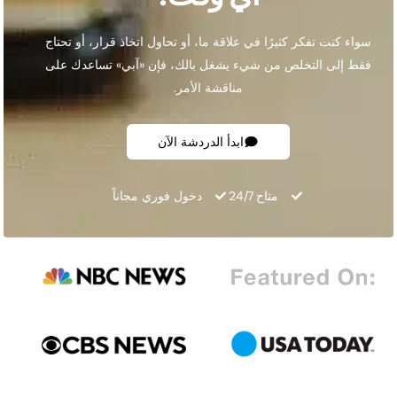
سواء كنت تفكر كثيرًا في علاقة ما، أو تحاول اتخاذ قرار، أو تحتاج
فقط إلى التخلص من شيء يشغل بالك، فإن «آبي» تساعدك على
مناقشة الأمر.
ابدأ الدردشة الآن
متاح 24/7
دخول فوري مجاناً