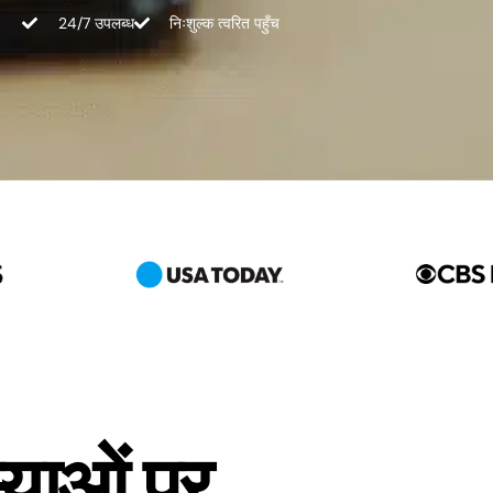
24/7 उपलब्ध
निःशुल्क त्वरित पहुँच
्याओं पर