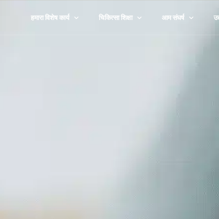
हमारा विशेष कार्य
चिकित्सा शिक्षा
आम संघर्ष
उद
हमारी कहानी
चिकित्सा के प्रकार
तनाव
कॉ
एबी का दृष्टिकोण
एक थेरेपिस्ट खोजें
रिश्ते
स्
नैतिकता एवं सुरक्षा बोर्ड
सामग्री
परिवार
चि
अनुसंधान एवं अध्ययन
100% मुफ़्त उपकरण
जीवन संक्रमण
सर
अनुसंधान केंद्र
खराब हुए
गै
दुःख और हानि
खे
पालन-पोषण
सभी देखें