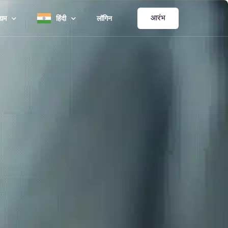
आरंभ
्यम
हिंदी
लॉगिन
र्पोरेट और उद्यम
English
कूल और विश्वविद्यालय
Español
कित्सक एवं क्लिनिक
Deutsch
कारी कार्यक्रम
中文 (简体)
र-लाभकारी संस्थाओं
Français
ल कार्यक्रम
العربية‏
日本語