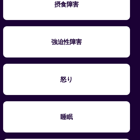
摂食障害
強迫性障害
怒り
睡眠