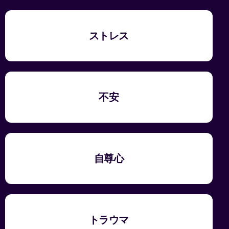
ストレス
不安
自尊心
トラウマ