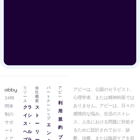
リ
会
パ
ア
アビーは、公認のセラピスト、
ソ
社
ー
ビ
ー
概
ト
ー
心理学者、または精神科医では
24時
ス
要
ナ
利
ー
ありません。アビーは、日々の
間体
クラ
ス
シ
用
感情的な悩み、生活のストレ
制の
ッ
イシ
ト
プ
規
ス、人生における問題に対処す
サポ
ス・
ー
エ
約
るために設計されており、診
ート
ヘル
リ
ン
プ
断、治療、または臨床ケアを目
とア
プラ
ー