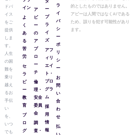
タ
ラ
的としたものではありません。
ドバ
イン
ー
ア
イ
アビーは人間ではなくAIである
イス
プ
よ
ビ
バ
ため、誤りを犯す可能性があり
をご
ラ
く
ー
シ
ます。
提供
イ
あ
の
ー
しま
ズ
る
ア
ポ
す。
苦
プ
アフ
リ
人生
労
ロ
ィリ
シ
の困
ー
エイ
セ
ー
難を
チ
ト・
ラ
乗り
お
プロ
ピ
倫
越え
問
グラ
ー
理・
るお
い
ム
教
安全
手伝
合
育
委員
採
い
わ
会
用
ブ
を、
せ
情
ロ
調
いつ
払
報
グ
査・
でも
い