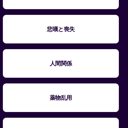
悲嘆と喪失
人間関係
薬物乱用