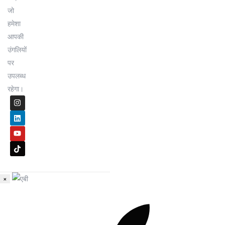
जो
हमेशा
आपकी
उंगलियों
पर
उपलब्ध
रहेगा।
×