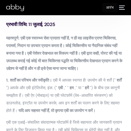
आरंभ
प्रभावी तिथि: 11 जुलाई, 2025
महत्वपूर्ण: एबी एक स्वास्थ्य सेवा प्रदाता नहीं है, न ही वह लाइसेंस प्राप्त चिकित्सा,
परामर्श, निदान या उपचार प्रदान करता है। कोई चिकित्सीय या नैदानिक संबंध नहीं
बनाया गया है। एबी पेशेवर देखभाल का विकल्प नहीं है। एबी द्वारा कही, पोस्ट की गई या
उपलब्ध कराई गई कोई भी बात चिकित्सा पद्धति या चिकित्सीय देखभाल प्रदान करने के
उद्देश्य से नहीं है और न ही इसे ऐसा माना जाना चाहिए।
1.
शर्तों का परिचय और स्वीकृति।
एबी में आपका स्वागत है! उपयोग की ये शर्तें ("
शर्तें
") आपके और एबी इंटेलिजेंस, इंक. ("
एबी
," "
हम
," या "
हमें
") के बीच एक कानूनी
समझौता हैं। एबी ऐप (मोबाइल) या एबी प्लेटफ़ॉर्म (वेब-आधारित संस्करण) को
डाउनलोड, इंस्टॉल या उपयोग करके, आप इन शर्तों का पालन करने के लिए सहमत
होते हैं।
यदि आप सहमत नहीं हैं, तो कृपया एबी का उपयोग न करें।
एबी एक एआई-संचालित संवादात्मक प्लेटफ़ॉर्म है जिसे सहायता और जानकारी प्रदान
करने के लिए डिज़ाइन किया गया है। एबी कोई चिकित्सा या थेरेपी सेवा नहीं है, और