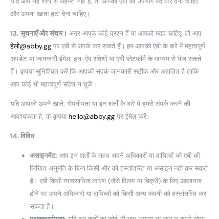
यदि आप नई शर्तों से सहमत नहीं हैं, तो आपको एबी का उपयोग बंद कर देना चाहिए
और अपना खाता हटा देना चाहिए।
13.
सूचनाएँ और संचार।
अगर आपके कोई प्रश्न हैं या आपको मदद चाहिए, तो आप
हेलो@abby.gg
पर एबी से संपर्क कर सकते हैं।
हम आपको एबी के बारे में महत्वपूर्ण
अपडेट या जानकारी ईमेल, इन-ऐप संदेशों या एबी प्लेटफ़ॉर्म के माध्यम से भेज सकते
हैं। कृपया सुनिश्चित करें कि आपकी संपर्क जानकारी सटीक और अद्यतित है ताकि
आप कोई भी महत्वपूर्ण संदेश न चूकें।
यदि आपको अपने खाते, गोपनीयता या इन शर्तों के बारे में हमसे संपर्क करने की
आवश्यकता है, तो कृपया
hello@abby.gg
पर ईमेल करें।
14. विविध
असाइनमेंट:
आप इन शर्तों के तहत अपने अधिकारों या दायित्वों को एबी की
लिखित अनुमति के बिना किसी और को हस्तांतरित या असाइन नहीं कर सकते
हैं। एबी किसी व्यावसायिक कारण (जैसे विलय या बिक्री) के लिए आवश्यक
होने पर अपने अधिकारों या दायित्वों को किसी अन्य कंपनी को हस्तांतरित कर
सकता है।
पृथक्करणीयता:
यदि इन शर्तों का कोई भी भाग अमान्य या लागू न करने योग्य