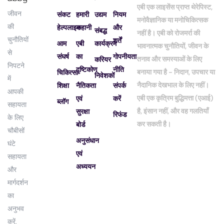
एबी एक लाइसेंस प्राप्त थेरेपिस्ट,
जीवन
संकट
हमारी
उद्यम
नियम
मनोवैज्ञानिक या मनोचिकित्सक
की
हेल्पलाइन
कहानी
और
संबद्ध
नहीं है। एबी को रोजमर्रा की
चुनौतियों
शर्तें
आम
एबी
कार्यक्रम
भावनात्मक चुनौतियों, जीवन के
से
संघर्ष
का
गोपनीयता
तनाव और समस्याओं के लिए
करियर
निपटने
दृष्टिकोण
नीति
बनाया गया है - निदान, उपचार या
चिकित्सा
निवेशकों
में
नैदानिक ​​देखभाल के लिए नहीं।
शिक्षा
नैतिकता
संपर्क
आपकी
एबी एक कृत्रिम बुद्धिमत्ता (एआई)
एवं
करें
ब्लॉग
सहायता
है, इंसान नहीं, और वह गलतियाँ
सुरक्षा
रिफंड
के लिए
कर सकती है।
बोर्ड
चौबीसों
अनुसंधान
घंटे
एवं
सहायता
अध्ययन
और
मार्गदर्शन
का
अनुभव
करें,