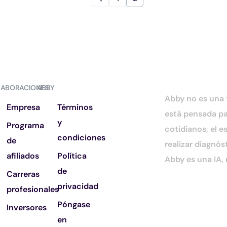
ABORACIONES
ABBY
Abby no es una t
Empresa
Términos
está pensada pa
y
Programa
cotidianos, el e
condiciones
de
realizar diagnós
afiliados
Política
Abby es una IA,
de
Carreras
privacidad
profesionales
Póngase
Inversores
en