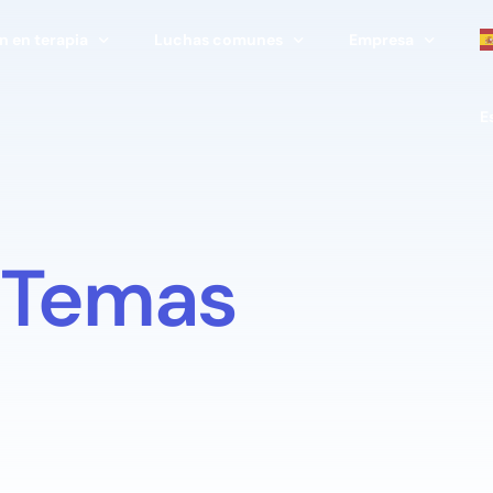
 en terapia
Luchas comunes
Empresa
E
terapia
Estrés
Empresas y corpor
 terapeuta
Relaciones
Escuelas y univers
Familia
Terapeutas y clínic
Temas
tas 100 % gratuitas
Transiciones vitales
Programas gubern
Agotamiento
Organizaciones sin
Duelo y pérdida
Programas deporti
Ser padres
Ver todos