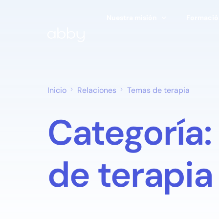
Nuestra misión
Formación
Nuestra historia
Tipos de 
El enfoque de Abby
Buscar un
Inicio
Relaciones
Temas de terapia
Comité de Ética y Seguridad
Artículos
Categoría:
Investigación y estudios
Herramien
Centro de Investigación
de terapia