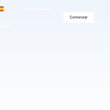
Inicio de sesión
Comenzar
spañol
aciones
idades
English
as
amentales
हिंदी
 ánimo de lucro
Deutsch
vos
中文 (简体)
Français
العربية‏
日本語