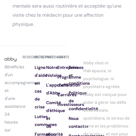
mentale sera aussi routinière et acceptée qu'une
visite chez le médecin pour une affection
physique.
RESSOURCES
ENTREPRISE
PARTENARIATS
ABBY
Abby n'est ni
Bénéficiez
Ligne
Notre
Entreprise
Termes
thérapeute, ni
d'un
d'aide
histoire
et
Programme
psychologue, ni
accompagnement
en
conditions
L'approche
d'affiliation
psychiatre agréée.
et
cas
d'Abby
Politique
Abby est conçue pour
Carrières
d'une
de
de
aider à gérer les défis
Comité
Investisseurs
assistance
crise
confidentialité
émotionnels
d'éthique
24
Luttes
quotidiens, le stress de
et
Nous
heures
communes
la vie et les problèmes
de
contacter
sur
de la vie — et non pour
Formation
sécurité