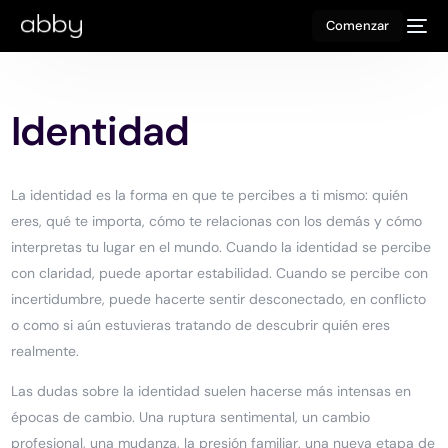
Comenzar
Identidad
La identidad es la forma en que te percibes a ti mismo: quién
eres, qué te importa, cómo te relacionas con los demás y cómo
interpretas tu lugar en el mundo. Cuando la identidad se percibe
con claridad, puede aportar estabilidad. Cuando se percibe con
incertidumbre, puede hacerte sentir desconectado, en conflicto
o como si aún estuvieras tratando de descubrir quién eres
realmente.
Las dudas sobre la identidad suelen hacerse más intensas en
épocas de cambio. Una ruptura sentimental, un cambio
profesional, una mudanza, la presión familiar, una nueva etapa de